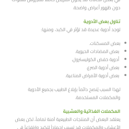
دون ظهور أعراض واضحة.
تناول بعض الأدوية
توجد أدوية عديدة قد تؤثر في الكبد، ومنها:
بعض المسكنات.
بعض المضادات الحيوية.
أدوية خفض الكوليسترول.
بعض أدوية الصرع.
بعض أدوية الأمراض المناعية.
لهذا السبب يُنصح دائماََ بإبلاغ الطبيب بجميع الأدوية
والمكملات المستخدمة.
المكملات الغذائية والعشبية
يعتقد البعض أن المنتجات الطبيعية آمنة تماماََ، لكن بعض
الأعشاب والمكملات قد تسبب إجهاداََ للكبد وارتفاعاََ في