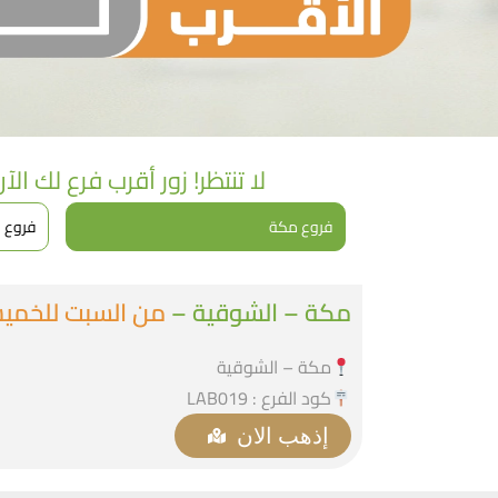
لا تنتظر! زور أقرب فرع لك ا
فروع مكة
فروع 
مكة – الشوقية –
من السبت للخميس 07:00 ص الى 00
مكة – الشوقية
كود الفرع : LAB019
إذهب الان