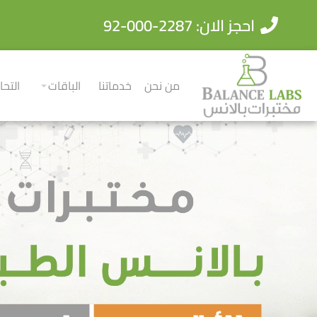
احجز الان: 2287-000-92
من نحن
خدماتنا
الباقات
التحا