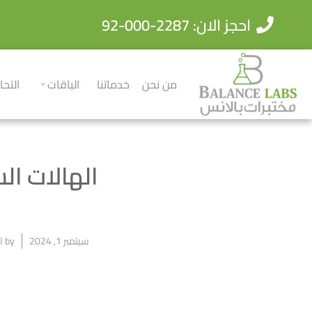
احجز الان: 2287-000-92
من نحن
خدماتنا
الباقات
التحا
الهالات ال
سبتمبر 1, 2024
by
ال