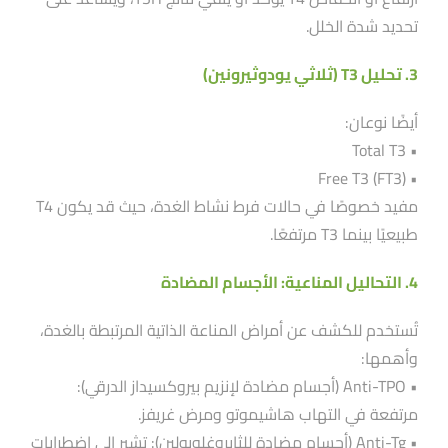
تحديد شدة الخلل.
3. تحليل T3 (ثلاثي يودوثيرونين)
أيضًا نوعان:
• Total T3
• Free T3 (FT3)
مفيد خصوصًا في حالات فرط نشاط الغدة، حيث قد يكون T4
طبيعيًا بينما T3 مرتفعًا.
4. التحاليل المناعية: الأجسام المضادة
تُستخدم للكشف عن أمراض المناعة الذاتية المرتبطة بالغدة،
وأهمها:
• Anti-TPO (أجسام مضادة لإنزيم بيروكسيداز الدرقي):
مرتفعة في التهاب هاشيموتو ومرض غريفز.
• Anti-Tg (أجسام مضادة للثايروغلوبولين): تشير إلى اضطرابات