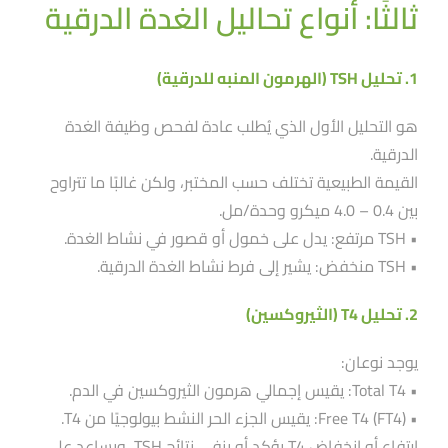
ثالثًا: أنواع تحاليل الغدة الدرقية
1. تحليل TSH (الهرمون المنبه للدرقية)
هو التحليل الأول الذي يُطلب عادة لفحص وظيفة الغدة
الدرقية.
القيمة الطبيعية تختلف حسب المختبر، ولكن غالبًا ما تتراوح
بين 0.4 – 4.0 ميكرو وحدة/مل.
• TSH مرتفع: يدل على خمول أو قصور في نشاط الغدة.
• TSH منخفض: يشير إلى فرط نشاط الغدة الدرقية.
2. تحليل T4 (الثيروكسين)
يوجد نوعان:
• Total T4: يقيس إجمالي هرمون الثيروكسين في الدم.
• Free T4 (FT4): يقيس الجزء الحر النشط بيولوجيًا من T4.
ارتفاع أو انخفاض T4 يؤكد أو ينفي نتائج TSH، ويساعد على