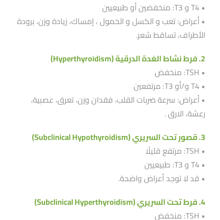
• T4 و T3: منخفضين أو طبيعيين
• أعراض: تعب و الكسل و الخمول ، إمساك، زيادة وزن، برودة
الأطراف، تساقط شعر.
2. فرط نشاط الغدة الدرقية (Hyperthyroidism)
• TSH: منخفض
• T4 و/أو T3: مرتفعين
• أعراض: سرعة ضربات القلب، فقدان وزن، تعرق، عصبية،
رعشة، الارق .
3. قصور تحت السريري (Subclinical Hypothyroidism)
• TSH: مرتفع قليلًا
• T4 و T3: طبيعيين
• قد لا توجد أعراض واضحة.
4. فرط تحت السريري (Subclinical Hyperthyroidism)
• TSH: منخفض