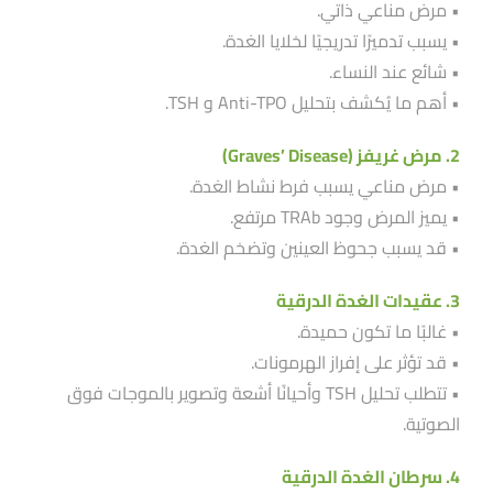
• مرض مناعي ذاتي.
• يسبب تدميرًا تدريجيًا لخلايا الغدة.
• شائع عند النساء.
• أهم ما يُكشف بتحليل Anti-TPO و TSH.
2. مرض غريفز (Graves’ Disease)
• مرض مناعي يسبب فرط نشاط الغدة.
• يميز المرض وجود TRAb مرتفع.
• قد يسبب جحوظ العينين وتضخم الغدة.
3. عقيدات الغدة الدرقية
• غالبًا ما تكون حميدة.
• قد تؤثر على إفراز الهرمونات.
• تتطلب تحليل TSH وأحيانًا أشعة وتصوير بالموجات فوق
الصوتية.
4. سرطان الغدة الدرقية