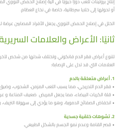
إنتاج بروتينات تلعب دورًا حيويًا في آلية إصلاح الحمض النووي 
أو تحولها إلى خلايا سرطانية، خاصة في نخاع العظام.
الخلل في إصلاح الحمض النووي يجعل الأفراد المصابين عرضة ل
ثانيًا: الأعراض والعلامات السريرية
تتنوع أعراض فقر الدم فانكوني وتختلف شدتها من شخص لآخر. ت
العلامات التي قد تدل على الإصابة:
1. أعراض متعلقة بالدم
• فقر الدم التدريجي، مما يسبب التعب المزمن، الشحوب، وضيق 
• قلة الكريات البيضاء، مما يجعل المريض ضعيف المناعة و عر
• انخفاض الصفائح الدموية، وهو ما يؤدي إلى سهولة النزيف، 
2. تشوهات خلقية جسدية
• قصر القامة وعدم نمو الجسم بالشكل الطبيعي.