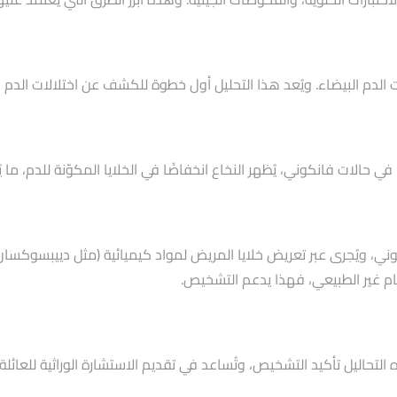
دم البيضاء. ويُعد هذا التحليل أول خطوة للكشف عن اختلالات الدم ب
 في حالات فانكوني، يُظهر النخاع انخفاضًا في الخلايا المكوّنة للدم، م
انكوني، ويُجرى عبر تعريض خلايا المريض لمواد كيميائية (مثل دييبس
ام غير الطبيعي، فهذا يدعم التشخيص.
 التحاليل تأكيد التشخيص، وتُساعد في تقديم الاستشارة الوراثية للعائلة.