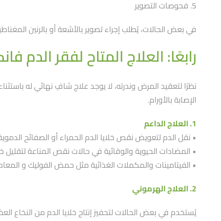
5. فحوصات التصوير
في بعض الحالات، يُطلب إجراء تصوير بالأشعة أو بالرنين المغنا
رابعًا: العلاج المتاح لفقر الدم فا
نظرًا لتعقيد المرض وندرته، لا يوجد علاج شافٍ نهائي له باستث
الإصابة بالأورام.
1. العلاج الداعم
• نقل الدم لتعويض نقص خلايا الدم الحمراء أو الصفائح الدموية 
• المضادات الحيوية والوقائية في حالات نقص المناعة لتقليل خ
• الفيتامينات والمكملات الغذائية مثل حمض الفوليك و المعادن 
2. العلاج الهرموني
يُستخدم في بعض الحالات لتحفيز إنتاج خلايا الدم من النخاع الع