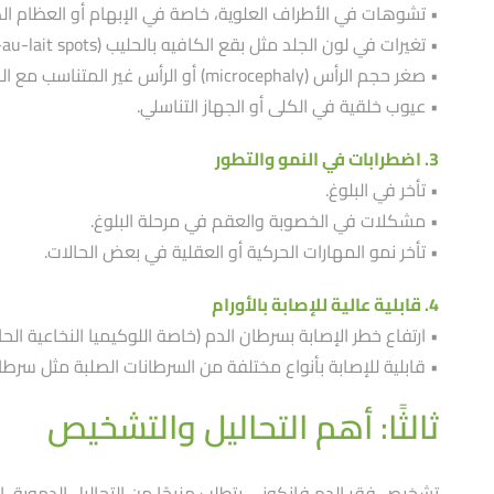
• تشوهات في الأطراف العلوية، خاصة في الإبهام أو العظام الكعبرية (
• تغيرات في لون الجلد مثل بقع الكافيه بالحليب (Café-au-lait spots).
• صغر حجم الرأس (microcephaly) أو الرأس غير المتناسب مع الجسم.
• عيوب خلقية في الكلى أو الجهاز التناسلي.
3. اضطرابات في النمو والتطور
• تأخر في البلوغ.
• مشكلات في الخصوبة والعقم في مرحلة البلوغ.
• تأخر نمو المهارات الحركية أو العقلية في بعض الحالات.
4. قابلية عالية للإصابة بالأورام
• ارتفاع خطر الإصابة بسرطان الدم (خاصة اللوكيميا النخاعية الحا
• قابلية للإصابة بأنواع مختلفة من السرطانات الصلبة مثل سرطان 
ثالثًا: أهم التحاليل والتشخيص
تشخيص فقر الدم فانكوني يتطلب مزيجًا من التحاليل الدموية، الا