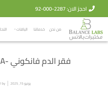
احجز الان: 2287-000-92
من نحن
خدماتنا
الباقات
التحا
فقر الدم فانكوني -FANCONI ANEMIA
يونيو 15, 2025
by
ال