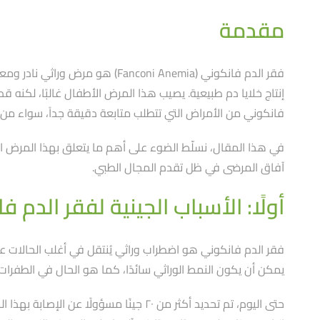
مقدمة
إنتاج خلايا دم طبيعية. يصيب هذا المرض الأطفال غالبًا، لكنه
فانكوني من الأمراض التي تتطلب متابعة دقيقة جداََ، سواء من النا
في هذا المقال، نسلّط الضوء على أهم ما يتعلق بهذا المرض النا
آفاق المرضى في ظل تقدم المجال الطبي.
أولًا: الأسباب الجينية لفقر الدم ف
فقر الدم فانكوني هو اضطراب وراثي يُنتقل في أغلب الحالات عب
يمكن أن يكون النمط الوراثي سائدًا، كما هو الحال في الطفرات المرتبطة بجين FANCB ال