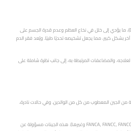
فقر الدم فانكوني (Fanconi Anemia) هو مرض وراثي نادر ومعقد للغاية يتميز بخلل في قدرة الجسم على إصلاح الحمض النووي (DNA)، ما يؤدي إلى خلل في نخاع العظم وعدم قدرة الجسم على
 بشكل كبير، مما يجعل تشخيصه تحديًا طبيًا. ويُعد فقر الدم
 لعلاجه، والمضاعفات المرتبطة به، إلى جانب نظرة شاملة على
ة من الجين المعطوب من كل من الوالدين. وفي حالات نادرة،
حتى اليوم، تم تحديد أكثر من ٢٠ جينًا مسؤولًا عن الإصابة بهذا المرض، وتُعرف هذه الجينات معًا باسم جينات فانكوني (مثل: FANCA, FANCC, FANCG, FANCD2 وغيرها). هذه الجينات مسؤولة عن