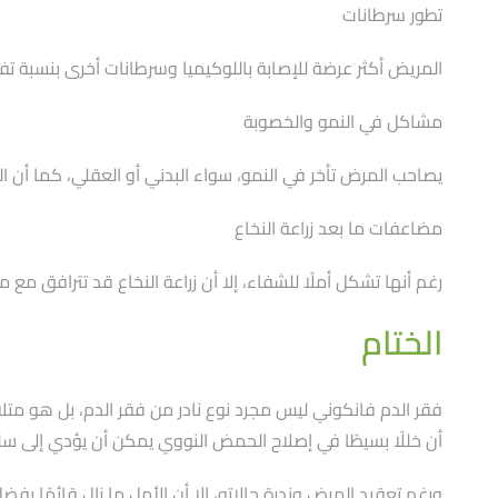
تطور سرطانات
المريض أكثر عرضة للإصابة باللوكيميا وسرطانات أخرى بنسبة تفوق الأشخاص الأصحاء بعشرات ال
مشاكل في النمو والخصوبة
يصاحب المرض تأخر في النمو، سواء البدني أو العقلي، كما أن الخص
مضاعفات ما بعد زراعة النخاع
رغم أنها تشكل أملًا للشفاء، إلا أن زراعة النخاع قد تترافق 
الختام
فقر الدم فانكوني ليس مجرد نوع نادر من فقر الدم، بل هو متل
أن خللًا بسيطًا في إصلاح الحمض النووي يمكن أن يؤدي إلى سلس
ورغم تعقيد المرض وندرة حالاته، إلا أن الأمل ما زال قائمًا بفض