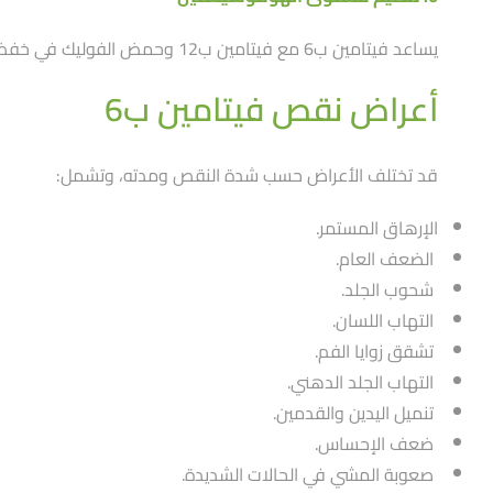
يساعد فيتامين ب6 مع فيتامين ب12 وحمض الفوليك في خفض مستوى الهوموسيستين، وهو حمض أميني قد يرتبط ارتفاعه بزيادة خطر الإصابة بأمراض القلب والأوعية الدموية.
أعراض نقص فيتامين ب6
قد تختلف الأعراض حسب شدة النقص ومدته، وتشمل:
الإرهاق المستمر.
الضعف العام.
شحوب الجلد.
التهاب اللسان.
تشقق زوايا الفم.
التهاب الجلد الدهني.
تنميل اليدين والقدمين.
ضعف الإحساس.
صعوبة المشي في الحالات الشديدة.