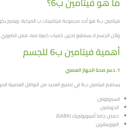
ما هو فيتامين ب6؟
فيتامين ب6 هو أحد مجموعة فيتامينات ب المركبة، ويتميز بكونه ضرورياََ لعمل أكثر من 100 إنزيم مسؤول عن عمليات التمثيل الغذائي، خاصة استقلاب الأحماض الأمينية والبروتينات.
ولأن الجسم لا يستطيع تخزين كميات كبيرة منه، فمن الضروري ال
أهمية فيتامين ب6 للجسم
1. دعم صحة الجهاز العصبي
يساهم فيتامين ب6 في تصنيع العديد من النواقل العصبية المهمة مثل:
السيروتونين.
الدوبامين.
حمض جاما أمينوبوتيريك (GABA).
النورإبينفرين.