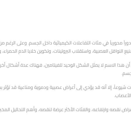
 فيتامين ب6 علميًا باسم البيريدوكسين (Pyridoxine)، إلا أن هذا الاسم لا يمثل الشكل الوحيد للفيتامين
ات نقص الفيتامينات شيوعاََ، إلا أنه قد يؤدي إلى أعراض عصبية ودموية ومناعية 
لأعصاب.
 المقال سنتعرف بالتفصيل على فوائد فيتامين ب6، وأعراض نقصه وارتفاعه، والفئات الأكثر عرضة لن