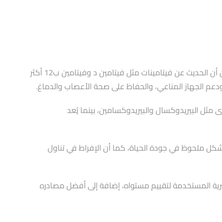
يُعد فيتامين ب6 أحد أهم الفيتامينات الذائبة في الماء، ويؤدي دوراََ محورياََ في مئات التفاعلات الكيميائية داخل الجسم. وعلى الرغم من أن الحديث عن فيتامينات مثل فيتامين د وفيتامين ب12 أكثر
، فهناك عدة أشكال أخرى مثل البيريدوكسال والبيريدوكسامين، بينما يُعد
قد تؤثر بشكل ملحوظ في جودة الحياة، كما أن الإفراط في تناول
قصه، وأهم التحاليل المخبرية المستخدمة لتقييم مستواه، إضافة إلى أفضل مصادره