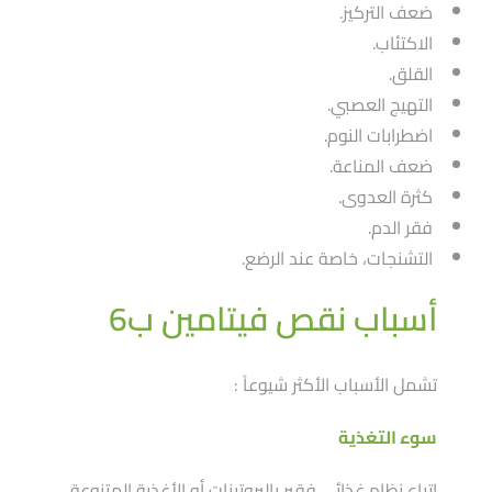
ضعف التركيز.
الاكتئاب.
القلق.
التهيج العصبي.
اضطرابات النوم.
ضعف المناعة.
كثرة العدوى.
فقر الدم.
التشنجات، خاصة عند الرضع.
أسباب نقص فيتامين ب6
تشمل الأسباب الأكثر شيوعاََ :
سوء التغذية
اتباع نظام غذائي فقير بالبروتينات أو الأغذية المتنوعة.