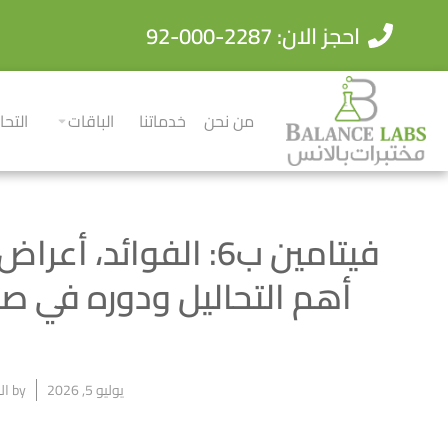
احجز الان: 2287-000-92
من نحن
خدماتنا
الباقات
التحا
فيتامين ب6: الفوائد،
أهم التحاليل ودوره في ص
يوليو 5, 2026
by
ال