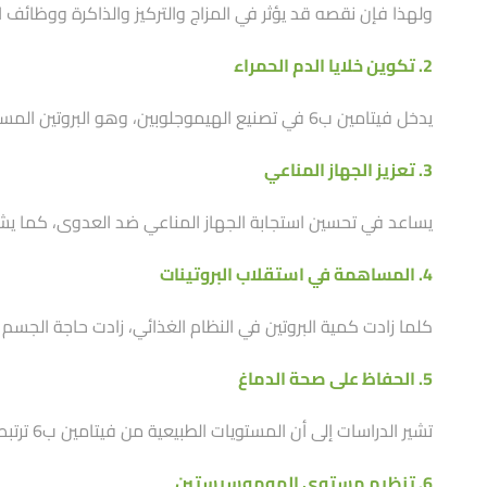
ولهذا فإن نقصه قد يؤثر في المزاج والتركيز والذاكرة ووظائف 
2. تكوين خلايا الدم الحمراء
يدخل فيتامين ب6 في تصنيع الهيموجلوبين، وهو البروتين المسؤول عن نقل الأكسجين داخل خلايا الدم الحمراء، لذلك قد يؤدي نقصه إلى الإصابة بأحد أنواع فقر الدم.
3. تعزيز الجهاز المناعي
يساعد في تحسين استجابة الجهاز المناعي ضد العدوى، كما يشارك
4. المساهمة في استقلاب البروتينات
كلما زادت كمية البروتين في النظام الغذائي، زادت حاجة الجسم إلى فيتامين ب6 للمساعدة في هضم واست
5. الحفاظ على صحة الدماغ
تشير الدراسات إلى أن المستويات الطبيعية من فيتامين ب6 ترتبط بوظائف إدراكية أفضل، خاصة لدى كبار السن.
6. تنظيم مستوى الهوموسيستين