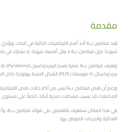
مقدمة
شيوعاََ، فإن فيتامين ب6 لا يقل أهمية عنهما، إذ يشارك في تصنيع النواقل العصبية، واستقلاب البروتينات، وتكوين خلايا الدم الحمراء، ودعم الجهاز المناعي، والحفاظ على صحة الأعصاب والدماغ.
ويُعرف
بيريدوكسال-5-فوسفات (PLP) الشكل النشط بيولوجيًا داخل الجسم.
ورغم أن نقص فيتامين ب6 ليس من أكثر حال
المكملات قد يسبب مشكلات صحية أيضًا، خاصةً على مستوى ا
في هذا
الغذائية والجرعات الموصى بها.