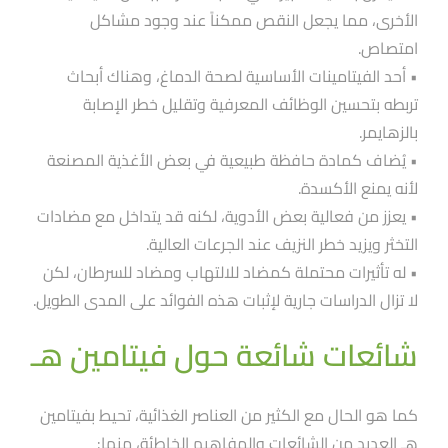
الأخرى، مما يجعل النقص ممكناََ عند وجود مشاكل
امتصاص.
• أحد الفيتامينات الأساسية لصحة الدماغ، وهناك أبحاث
تربطه بتحسين الوظائف المعرفية وتقليل خطر الإصابة
بالزهايمر.
• يُضاف كمادة حافظة طبيعية في بعض الأغذية المصنعة
لأنه يمنع الأكسدة.
• يعزز من فعالية بعض الأدوية، لكنه قد يتداخل مع مضادات
التخثر ويزيد خطر النزيف عند الجرعات العالية.
• له تأثيرات محتملة كمضاد للالتهاب ومضاد للسرطان، لكن
لا تزال الدراسات جارية لإثبات هذه الفوائد على المدى الطويل.
شائعات شائعة حول فيتامين هـ
كما هو الحال مع الكثير من العناصر الغذائية، تحيط بفيتامين
هـ العديد من الشائعات والمفاهيم الخاطئة، منها: