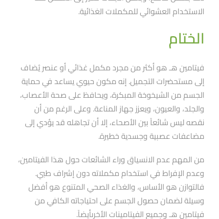
الاستخدام العشوائي للمكملات الغذائية.
الختام
فيتامين هـ هو أكثر من مجرد مكمل غذائي أو عنصر يُضاف
إلى مستحضرات التجميل. إنه مكون حيوي يساعد في حماية
الجسم من الشيخوخة المبكرة، ويحافظ على صحة الأعصاب،
والجلد، والعيون، ويعزز جهاز المناعة. وعلى الرغم من أن
نقصه ليس شائعاََ بين الأصحاء، إلا أن تجاهله قد يؤدي إلى
مضاعفات عصبية وجسدية خطيرة.
من المهم عدم الانسياق وراء الشائعات حول هذا الفيتامين،
وعدم الإفراط في استخدام مكملاته دون إشراف طبي.
فالتوازن هو الأساس، والغذاء الصحي المتنوع هو أفضل
وسيلة لضمان حصول الجسم على احتياجاته الكافي من
فيتامين هـ وجميع الفيتامينات الأخرىأيضاََ.