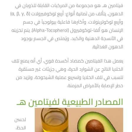
فيتامين هـ هو مجموعة من المركبات القابلة للذوبان في
الدهون، يتألف من ثمانية أنواع: أربع توكوفيرولات (α, β, γ, δ)
وأربع توكوترينولات. وأكثرها فاعلية بيولوجياََ في جسم
الإنسان هو ألفا-توكوفيرول (Alpha-Tocopherol). يتم تخزينه
في الأنسجة الدهنية والكبد، ويُمتص في الجسم بوجود
الدهون الغذائية.
يعمل هذا الفيتامين كمضاد أكسدة قوي، أي أنه يمنع تلف
الخلايا الناتج عن الشوارد الحرة، وهي جزيئات غير مستقرة
تتسبب في تلف الخلايا وتسريع عملية الشيخوخة، وتزيد من
خطر الإصابة بالأمراض المزمنة.
المصادر الطبيعية لفيتامين هـ
لحسن
الحظ،