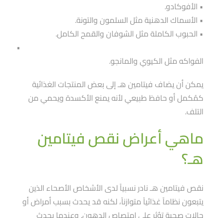
• الأفوكادو.
• الأسماك الدهنية مثل السلمون والتونة.
• الحبوب الكاملة مثل الشوفان والقمح الكامل.
•
الفواكه مثل الكيوي والمانجو.
يمكن أن يضاف فيتامين هـ إلى بعض المنتجات الغذائية
كمُكمل أو حافظ طبيعي لأنه يمنع الأكسدة ويحمي من
التلف.
ماهي أعراض نقص فيتامين
هـ؟
نقص فيتامين هـ نادر نسبياََ لدى الأشخاص الأصحاء الذين
يتبعون نظاماََ غذائياََ متوازناََ، لكنه قد يحدث بسبب أمراض أو
حالات صحية تؤثر على امتصاص الدهون. وعندما يحدث