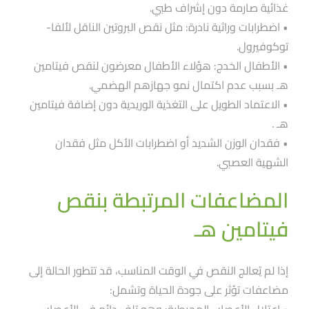
غذائية صارمة دون إشراف طبي.
• اضطرابات وراثية نادرة: مثل نقص البروتين الناقل لألفا-
توكوفيرول.
• الأطفال الخدج: هؤلاء الأطفال معرضون لنقص فيتامين
هـ بسبب عدم اكتمال نمو جهازهم الهضمي.
• الاعتماد الطويل على التغذية الوريدية دون إضافة فيتامين
هـ .
• فقدان الوزن الشديد أو اضطرابات الأكل مثل فقدان
الشهية العصبي.
المضاعفات المرتبطة بنقص
فيتامين هـ
إذا لم يُعالج النقص في الوقت المناسب، قد تتطور الحالة إلى
مضاعفات تؤثر على جودة الحياة وتشمل:
• اعتلال الأعصاب المحيطية: وهو تلف دائم في الأعصاب