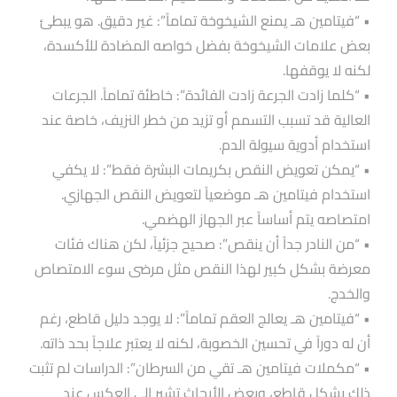
• “فيتامين هـ يمنع الشيخوخة تماماََ”: غير دقيق. هو يبطئ
بعض علامات الشيخوخة بفضل خواصه المضادة للأكسدة،
لكنه لا يوقفها.
• “كلما زادت الجرعة زادت الفائدة”: خاطئة تماماََ. الجرعات
العالية قد تسبب التسمم أو تزيد من خطر النزيف، خاصة عند
استخدام أدوية سيولة الدم.
• “يمكن تعويض النقص بكريمات البشرة فقط”: لا يكفي
استخدام فيتامين هـ موضعياََ لتعويض النقص الجهازي.
امتصاصه يتم أساساََ عبر الجهاز الهضمي.
• “من النادر جداً أن ينقص”: صحيح جزئياََ، لكن هناك فئات
معرضة بشكل كبير لهذا النقص مثل مرضى سوء الامتصاص
والخدج.
• “فيتامين هـ يعالج العقم تماماََ”: لا يوجد دليل قاطع، رغم
أن له دوراََ في تحسين الخصوبة، لكنه لا يعتبر علاجاََ بحد ذاته.
• “مكملات فيتامين هـ تقي من السرطان”: الدراسات لم تثبت
ذلك بشكل قاطع، وبعض الأبحاث تشير إلى العكس عند