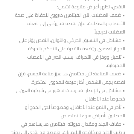
النقص، تظهر أعراض متنوعة تشمل:
• ضعف العضلات: لأن الفيتامين ضروري للحفاظ على صحة
الأعصاب والعضلات، فإن نقصه قد يؤدي إلى ضعف
العضلات تدريجياََ.
• مشاكل في التنسيق الحركي والتوازن: النقص يؤثر على
الجهاز العصبي ويُضعف القدرة على التحكم بالحركة.
• تنميل ووخز في الأطراف: بسبب الضرر في الأعصاب
المحيطية.
• ضعف المناعة: لأن فيتامين هـ يعزز مناعة الجسم، فإن
نقصه يجعل الشخص أكثر عرضة للعدوى المتكررة.
• مشاكل في الإبصار: قد يحدث تدهور في شبكية العين، ,
خصوصاََ عند الأطفال.
• تأخر في النمو عند الأطفال: وخصوصاََ لدى الخدج أو
المصابين بأمراض سوء الامتصاص.
• جفاف الجلد وفقدان مرونته: فيتامين هـ يساهم في
ترطيب الجلد ومكافحة الالتهابات، ونقصه قد يؤدي إلى تهيّج