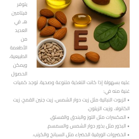
يتوفر
فيتامين
هـ في
العديد
من
الأطعمة
الطبيعية،
ويمكن
الحصول
عليه بسهولة إذا كانت التغذية متنوعة وصحية. توجد كميات
غنية منه في:
• الزيوت النباتية مثل زيت دوار الشمس، زيت جنين القمح، زيت
الكانولا، وزيت الزيتون.
• المكسرات مثل اللوز والبندق والفستق.
• البذور مثل بذور دوار الشمس والسمسم.
• الخضروات الورقية الخضراء مثل السبانخ والكرنب.