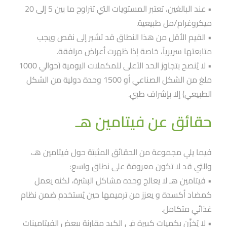
• عند البالغين، تعتبر المستويات التي تتراوح ما بين 5 إلى 20
ميكروغرام/مل طبيعية.
• القيم الأقل من هذا النطاق قد تشير إلى نقص ويجب
متابعتها سريرياََ، خاصة إذا ظهرت أعراض مرافقة.
• لا يُنصح بتجاوز الحد الأعلى للمكملات اليومية (حوالي 1000
ملغ من الشكل الصناعي أو 1500 وحدة دولية من الشكل
الطبيعي) إلا بإشراف طبي.
حقائق عن فيتامين هـ
فيما يلي مجموعة من الحقائق المثبتة حول فيتامين هـ،
والتي قد لا تكون معروفة على نطاق واسع:
• فيتامين هـ لا يعالج وحده مشاكل البشرة، لكنه يعمل
كمضاد أكسدة و يعزز من ترميمها حين يُستخدم ضمن نظام
غذائي متكامل.
• لا يُخزَّن بكميات كبيرة في الكبد مقارنة ببعض الفيتامينات