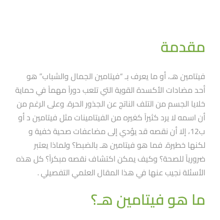
مقدمة
فيتامين هـ، أو ما يعرف بـ “فيتامين الجمال والشباب” هو
أحد مضادات الأكسدة القوية التي تلعب دوراََ مهماََ في حماية
خلايا الجسم من التلف الناتج عن الجذور الحرة. وعلى الرغم من
أن اسمه لا يرد كثيراََ كغيره من الفيتامينات مثل فيتامين د أو
ب12، إلا أن نقصه قد يؤدي إلى مضاعفات صحية خفية و
لكنها خطيرة. فما هو فيتامين هـ بالضبط؟ ولماذا يعتبر
ضرورياََ للصحة؟ وكيف يمكن اكتشاف نقصه مبكراََ؟ كل هذه
الأسئلة نجيب عنها في هذا المقال العلمي التفصيلي .
ما هو فيتامين هـ؟