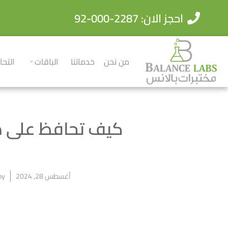
احجز الان: 2287-000-92
من نحن
خدماتنا
الباقات
التحا
كيف تحافظ على 
أغسطس 28, 2024
by