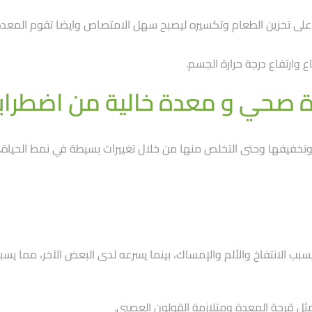
ى تخزين الطعام وتكسيره ليصبح سهل الامتصاص وايضا تقوم المعدة ب
ع وارتفاع درجة حرارة الجسم.
اة صحي و معدة خالية من اضطراب
خفيفها وحتى التخلص منها من خلال تغييرات بسيطة في نمط الحياة.
ب الانتفاخ والألم والإمساك، بينما يسرعه لدى البعض الآخر، مما يسبب
مثل قرحة المعدة ومتلازمة القولون العصبي.