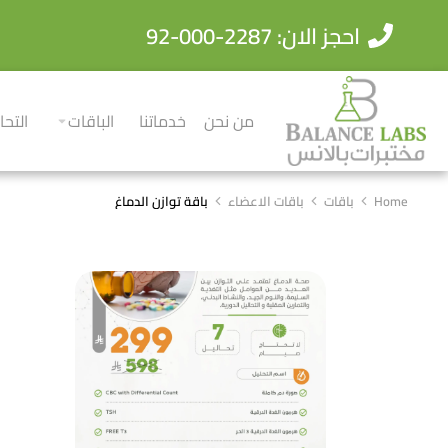
احجز الان: 2287-000-92
من نحن
خدماتنا
الباقات
التحا
Home
باقات
باقات الاعضاء
‏‏باقة توازن الدماغ
You are here: