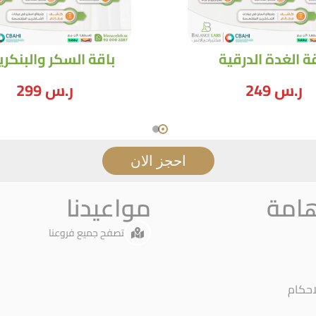
اقة الغدة الدرقية
‏‏باقة السكر والبنك
ر.س
249
ر.س
299
احجز الان
هامة
مواعيدنا
تصفح جميع فروعنا
احكام