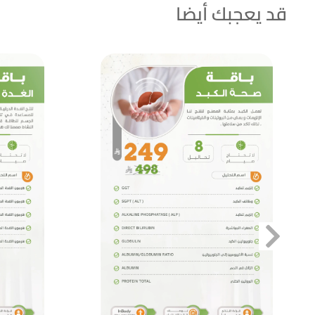
قد يعجبك أيضا