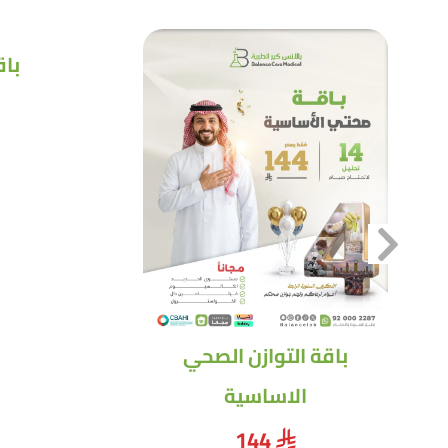
باق
باقة التوازن الصحي
الاساسية
144
⃁