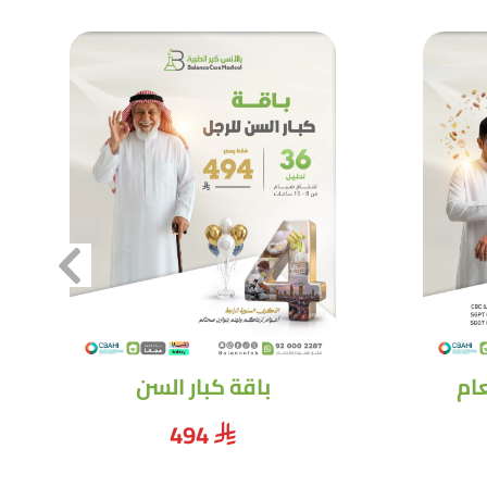
ام
باقة كبار السن
494
⃁