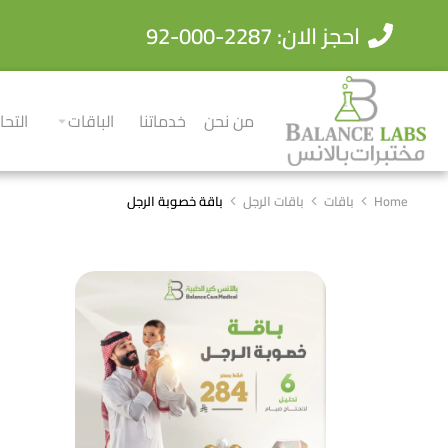
احجز الان: 2287-000-92
من نحن
خدماتنا
الباقات
التحا
Home
باقات
باقات الرجل
باقة خصوبة الرجل
You are here: