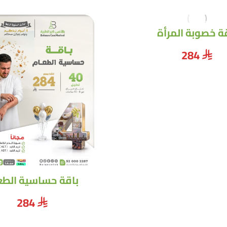
ة خصوبة المرأة
284
⃁
باقة حساسية الطع
284
⃁