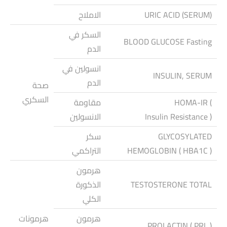
URIC ACID (SERUM)
الاملاح
السكر في
BLOOD GLUCOSE Fasting
الدم
انسولين في
INSULIN, SERUM
الدم
صحة
السكري
HOMA-IR (
مقاومة
Insulin Resistance )
الانسولين
GLYCOSYLATED
سكر
HEMOGLOBIN ( HBA1C )
التراكمي
هرمون
TESTOSTERONE TOTAL
الذكورة
الكلي
هرمون
هرمونات
PROLACTIN ( PRL )