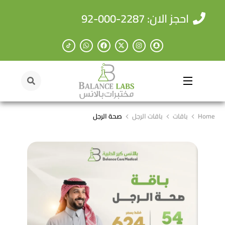
احجز الان: 2287-000-92
Home
باقات
باقات الرجل
صحة الرجل
You are here: