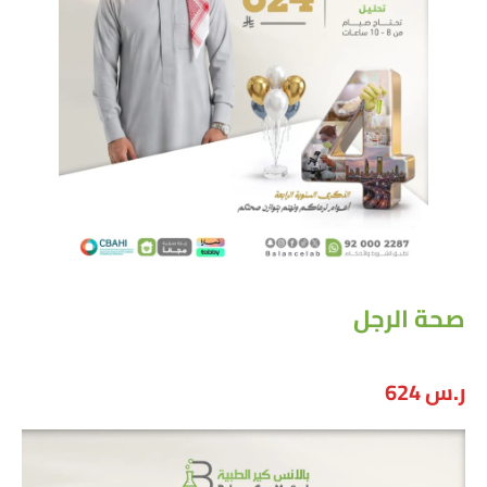
صحة الرجل
ر.س
624