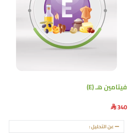
فيتامين هـ (E)
340
⃁
عن التحليل :