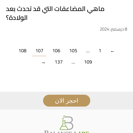
ماهي المضاعفات التي قد تحدث بعد
الولادة؟
8 ديسمبر، 2024
108
107
106
105
…
1
←
→
137
…
109
احجز الان