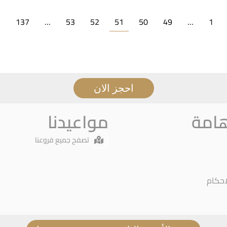
→
137
…
53
52
51
50
49
…
1
احجز الان
هامة
مواعيدنا
تصفح جميع فروعنا
احكام