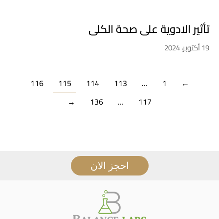
تأثير الادوية على صحة الكلى
19 أكتوبر، 2024
116
115
114
113
…
1
←
→
136
…
117
احجز الان