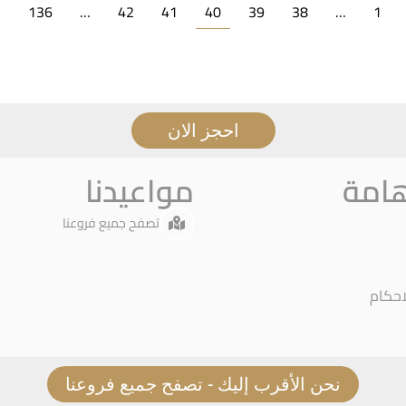
→
136
…
42
41
40
39
38
…
1
احجز الان
هامة
مواعيدنا
تصفح جميع فروعنا
احكام
نحن الأقرب إليك - تصفح جميع فروعنا