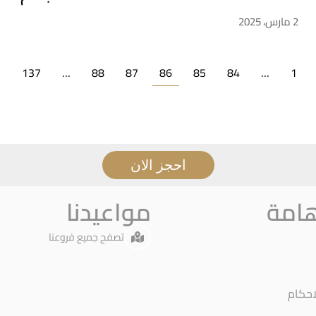
2 مارس، 2025
→
137
…
88
87
86
85
84
…
1
احجز الان
هامة
مواعيدنا
تصفح جميع فروعنا
احكام