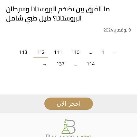
ما الفرق بين تضخم البروستاتا وسرطان
البروستاتا؟ دليل طبي شامل
9 نوفمبر، 2024
113
112
111
110
…
1
←
→
137
…
114
احجز الان